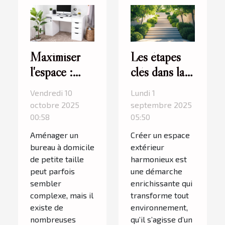
Maximiser
Les étapes
l'espace :
clés dans la
astuces pour
conception
Vendredi 10
Lundi 1
un petit
d'un espace
octobre 2025
septembre 2025
bureau à
extérieur
00:58
05:50
domicile
Aménager un
Créer un espace
bureau à domicile
extérieur
de petite taille
harmonieux est
peut parfois
une démarche
sembler
enrichissante qui
complexe, mais il
transforme tout
existe de
environnement,
nombreuses
qu’il s’agisse d’un