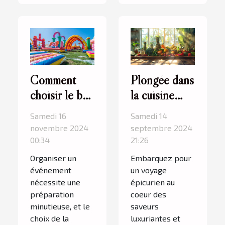
Comment
Plongée dans
choisir le bon
la cuisine
type de
tropicale :
Samedi 16
Samedi 14
structure
une odyssée
novembre 2024
septembre 2024
gonflable
culinaire
00:34
21:26
pour votre
unique
Organiser un
Embarquez pour
événement ?
événement
un voyage
nécessite une
épicurien au
préparation
coeur des
minutieuse, et le
saveurs
choix de la
luxuriantes et