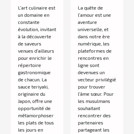
transformer
rencontres
L'art culinaire est
La quête de
vos plats
musulmanes
un domaine en
l'amour est une
quotidiens
fiable et
constante
aventure
évolution, invitant
universelle, et
sérieuse
à la découverte
dans notre ère
de saveurs
numérique, les
venues d'ailleurs
plateformes de
pour enrichir le
rencontres en
répertoire
ligne sont
gastronomique
devenues un
de chacun. La
vecteur privilégié
sauce teriyaki,
pour trouver
originaire du
l'âme sœur. Pour
Japon, offre une
les musulmans
opportunité de
souhaitant
métamorphoser
rencontrer des
les plats de tous
partenaires
les jours en
partageant les