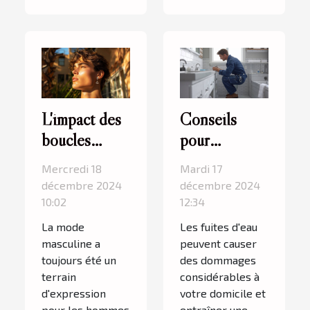
L'impact des
Conseils
boucles
pour
d'oreilles sur
identifier et
Mercredi 18
Mardi 17
l'image
réparer les
décembre 2024
décembre 2024
personnelle
fuites d'eau
10:02
12:34
des hommes
efficacement
La mode
Les fuites d'eau
masculine a
peuvent causer
toujours été un
des dommages
terrain
considérables à
d'expression
votre domicile et
pour les hommes
entraîner une