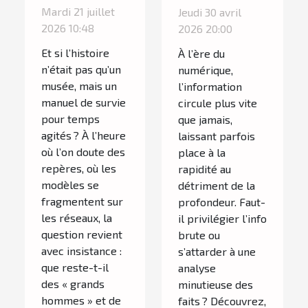
hommes de
encore une
Mardi 21 juillet
Jeudi 30 avril
l’Histoire
place face à
2026 10:48
2026 20:00
nous
l’analyse
Et si l’histoire
À l’ère du
apprennent
approfondie ?
n’était pas qu’un
numérique,
encore
musée, mais un
l’information
manuel de survie
aujourd’hui
circule plus vite
pour temps
que jamais,
agités ? À l’heure
laissant parfois
où l’on doute des
place à la
repères, où les
rapidité au
modèles se
détriment de la
fragmentent sur
profondeur. Faut-
les réseaux, la
il privilégier l’info
question revient
brute ou
avec insistance :
s’attarder à une
que reste-t-il
analyse
des « grands
minutieuse des
hommes » et de
faits ? Découvrez,