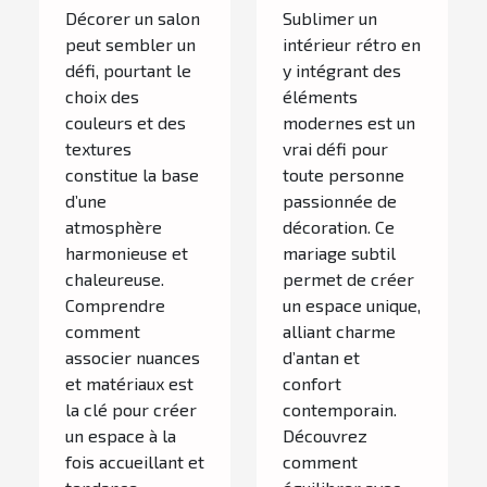
pour votre
dans un
Décorer un salon
Sublimer un
salon ?
décor rétro ?
peut sembler un
intérieur rétro en
défi, pourtant le
y intégrant des
choix des
éléments
couleurs et des
modernes est un
textures
vrai défi pour
constitue la base
toute personne
d’une
passionnée de
atmosphère
décoration. Ce
harmonieuse et
mariage subtil
chaleureuse.
permet de créer
Comprendre
un espace unique,
comment
alliant charme
associer nuances
d’antan et
et matériaux est
confort
la clé pour créer
contemporain.
un espace à la
Découvrez
fois accueillant et
comment