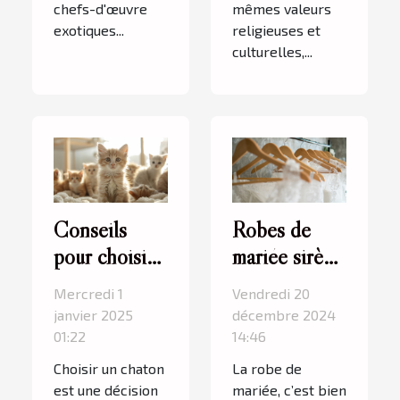
chefs-d'œuvre
mêmes valeurs
exotiques...
religieuses et
culturelles,...
Conseils
Robes de
pour choisir
mariée sirène
le bon chaton
à Paris 5 :
Mercredi 1
Vendredi 20
dans un
l’élégance
janvier 2025
décembre 2024
élevage
intemporelle
01:22
14:46
spécialisé
signée
Choisir un chaton
La robe de
Cymbeline
est une décision
mariée, c’est bien