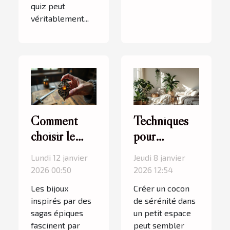
quiz peut
véritablement...
Comment
Techniques
choisir le
pour
meilleur bijou
transformer
Lundi 12 janvier
Jeudi 8 janvier
inspiré par
un petit
2026 00:50
2026 12:54
une saga
espace en un
Les bijoux
Créer un cocon
épique ?
havre de paix
inspirés par des
de sérénité dans
sagas épiques
un petit espace
fascinent par
peut sembler