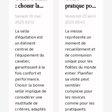
: choisir la
pratique pour
meilleure
planifier
Samedi 10 mai
Vendredi 25 avril
selle
votre visite à
2025 02:12
2025 00:43
d'équitation
la messe
La selle
La messe
selon sa
d'équitation est
représente un
pratique
un élément
moment de
central de
recueillement et
l'équipement du
de communion
cavalier,
unique pour les
garantissant à la
fidèles du monde
fois confort et
entier. Planifier
performance.
sa visite peut
Choisir la bonne
sembler
selle implique de
complexe pour
considérer une
les novices
multitude de
comme pour les
critères, adaptés
pratiquants