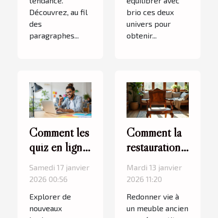
tendance.
équilibrer avec
Découvrez, au fil
brio ces deux
des
univers pour
paragraphes...
obtenir...
Comment les
Comment la
quiz en ligne
restauration
peuvent
de meubles
Samedi 17 janvier
Mardi 13 janvier
enrichir votre
peut
2026 00:56
2026 11:20
culture
transformer
Explorer de
Redonner vie à
générale ?
votre
nouveaux
un meuble ancien