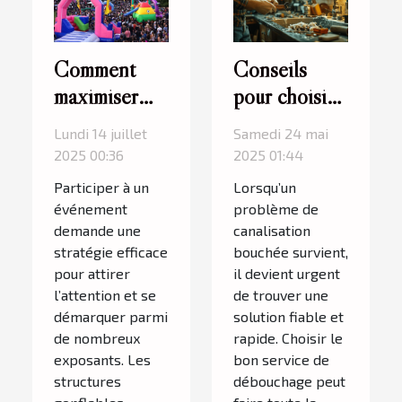
Comment
Conseils
maximiser
pour choisir
votre
le meilleur
Lundi 14 juillet
Samedi 24 mai
visibilité avec
service de
2025 00:36
2025 01:44
des
débouchage
Participer à un
Lorsqu’un
structures
de
événement
problème de
gonflables
canalisation
demande une
canalisation
stratégie efficace
bouchée survient,
lors
pour attirer
il devient urgent
d'événements
l’attention et se
de trouver une
?
démarquer parmi
solution fiable et
de nombreux
rapide. Choisir le
exposants. Les
bon service de
structures
débouchage peut