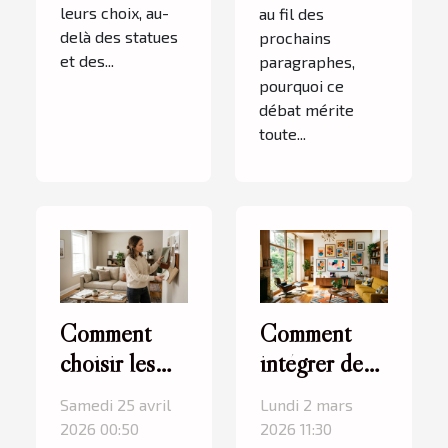
leurs choix, au-
au fil des
delà des statues
prochains
et des...
paragraphes,
pourquoi ce
débat mérite
toute...
Comment
Comment
choisir les
intégrer des
couleurs et
éléments
Samedi 25 avril
Lundi 2 mars
les textures
modernes
2026 00:50
2026 11:30