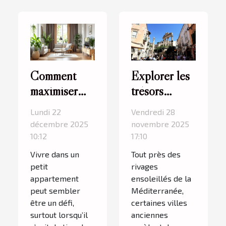
Comment
Explorer les
maximiser
trésors
l'espace dans
cachés d'une
Lundi 22
Vendredi 28
un petit
ville
décembre 2025
novembre 2025
appartement
ancienne en
10:12
17:10
?
Méditerranée
Vivre dans un
Tout près des
petit
rivages
appartement
ensoleillés de la
peut sembler
Méditerranée,
être un défi,
certaines villes
surtout lorsqu’il
anciennes