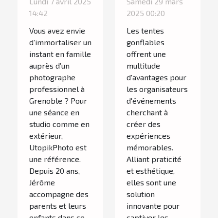
Lundi 7 avril 2025
Samedi 29 mars
que les
peuvent
14:42
2025 00:20
familles
dynamiser
Vous avez envie
Les tentes
adorent à
vos
d’immortaliser un
gonflables
Grenoble
événements
instant en famille
offrent une
auprès d’un
multitude
photographe
d'avantages pour
professionnel à
les organisateurs
Grenoble ? Pour
d'événements
une séance en
cherchant à
studio comme en
créer des
extérieur,
expériences
UtopikPhoto est
mémorables.
une référence.
Alliant praticité
Depuis 20 ans,
et esthétique,
Jérôme
elles sont une
accompagne des
solution
parents et leurs
innovante pour
enfants dans ce
captiver les