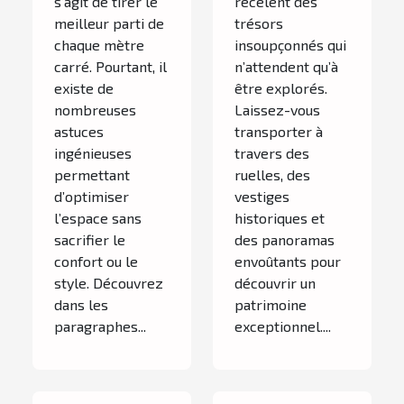
s’agit de tirer le
recèlent des
meilleur parti de
trésors
chaque mètre
insoupçonnés qui
carré. Pourtant, il
n’attendent qu’à
existe de
être explorés.
nombreuses
Laissez-vous
astuces
transporter à
ingénieuses
travers des
permettant
ruelles, des
d’optimiser
vestiges
l’espace sans
historiques et
sacrifier le
des panoramas
confort ou le
envoûtants pour
style. Découvrez
découvrir un
dans les
patrimoine
paragraphes...
exceptionnel....