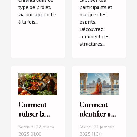
type de projet,
participants et
via une approche
marquer les
à la fois...
esprits.
Découvrez
comment ces
structures...
Comment
Comment
utiliser la
identifier une
sauce
plateforme
Samedi 22 mars
Mardi 21 janvier
teriyaki pour
de
2025 01:00
2025 11:34