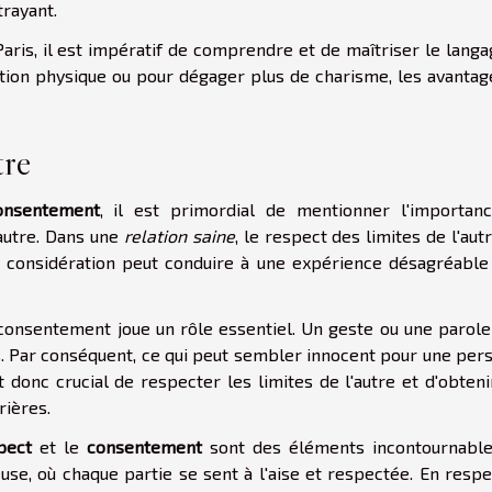
trayant.
Paris, il est impératif de comprendre et de maîtriser le lang
tion physique ou pour dégager plus de charisme, les avantag
tre
onsentement
, il est primordial de mentionner l'importan
autre. Dans une
relation saine
, le respect des limites de l'aut
te considération peut conduire à une expérience désagréable
 consentement joue un rôle essentiel. Un geste ou une parole
. Par conséquent, ce qui peut sembler innocent pour une per
t donc crucial de respecter les limites de l'autre et d'obten
rières.
pect
et le
consentement
sont des éléments incontournables
use, où chaque partie se sent à l'aise et respectée. En resp