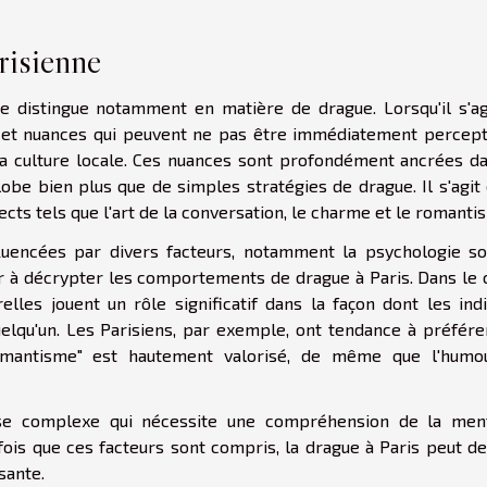
risienne
se distingue notamment en matière de drague. Lorsqu'il s'ag
ités et nuances qui peuvent ne pas être immédiatement percept
la culture locale. Ces nuances sont profondément ancrées da
lobe bien plus que de simples stratégies de drague. Il s'agit
ects tels que l'art de la conversation, le charme et le romanti
luencées par divers facteurs, notamment la psychologie soc
r à décrypter les comportements de drague à Paris. Dans le 
elles jouent un rôle significatif dans la façon dont les indi
quelqu'un. Les Parisiens, par exemple, ont tendance à préfére
romantisme" est hautement valorisé, de même que l'humo
se complexe qui nécessite une compréhension de la ment
fois que ces facteurs sont compris, la drague à Paris peut d
sante.