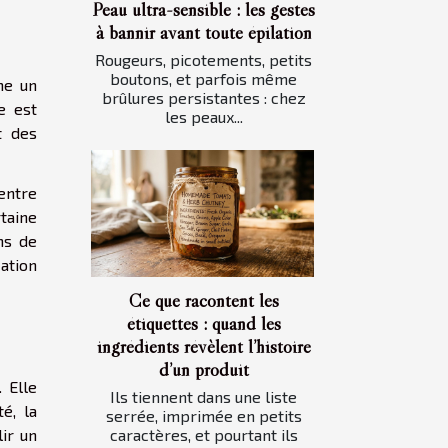
Peau ultra-sensible : les gestes
à bannir avant toute épilation
Rougeurs, picotements, petits
boutons, et parfois même
me un
brûlures persistantes : chez
e est
les peaux...
t des
entre
taine
ns de
ation
Ce que racontent les
étiquettes : quand les
ingrédients révèlent l’histoire
d’un produit
 Elle
Ils tiennent dans une liste
é, la
serrée, imprimée en petits
caractères, et pourtant ils
ir un