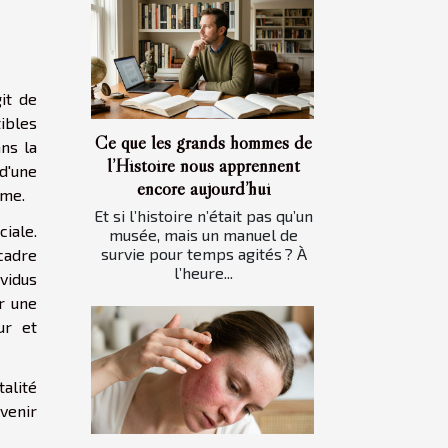
it de
ibles
Ce que les grands hommes de
ns la
l’Histoire nous apprennent
 d'une
encore aujourd’hui
sme.
Et si l’histoire n’était pas qu’un
iale.
musée, mais un manuel de
survie pour temps agités ? À
cadre
l’heure...
vidus
r une
ur et
alité
evenir