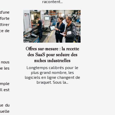
racontent...
d'une
forte
ttirer
nce de
Offres sur-mesure : la recette
des SaaS pour séduire des
niches industrielles
 nous
Longtemps calibrés pour le
e les
plus grand nombre, les
logiciels en ligne changent de
braquet. Sous la...
imple
l est
se du
uelle