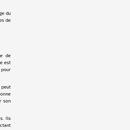
age du
es de
ce de
re est
 pour
 peut
sonne
ir son
. Ils
ectant