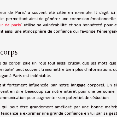
ueur de Paris" a souvent été citée en exemple. Il s'agit ici 
hie, permettant ainsi de générer une connexion émotionnelle 
ur de paris
" utilise sa vulnérabilité et son honnêteté pour a
éant ainsi une atmosphère de confiance qui favorise l'émerge
 corps
e du corps" joue un rôle tout aussi crucial que les mots que
verbale" peut souvent transmettre bien plus d'informations qu
ague à Paris est indéniable.
vent fortement influencée par notre langage corporel. Un s
ent en dire beaucoup sur notre intérêt pour une personne. I
 communication pour augmenter son potentiel de séduction.
t qui peut être grandement amélioré par une bonne maîtri
a tendance à exprimer une grande confiance en lui par sa gest