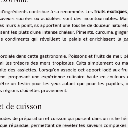
té d'ingrédients contribue à sa renommée. Les
fruits exotiques
aveurs sucrées ou acidulées, sont des incontournables. Ma
s mûrs à point, ils apportent une touche de douceur naturell
nfusent les plats d'une intense chaleur. Piments, curcuma, ging
 condiments qui réveillent le palais et enrichissent la
pa
rdiale dans cette gastronomie. Poissons et fruits de mer, p
rmi les trésors des mers tropicales. Cuits simplement ou ma
oile des assiettes. Lorsqu'on associe cet apport iodé aux fru
e, proposant une expérience culinaire haute en couleurs 
e être un festin pour les yeux autant que pour les papilles, 
es régions d'où elles proviennent.
t de cuisson
hodes de préparation et cuisson qui puisent dans un riche hé
ique répandue, permettant de révéler les saveurs complexes 