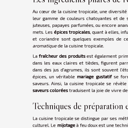
Au cœur de la cuisine tropicale, une diversi
leur gamme de couleurs chatoyantes et de s
juteuses, papayes parfumées, ou encore anana
mets. Les
épices tropicales
, quant à elles, i
et coriandre sont quelques exemples de ces
aromatique
de la cuisine tropicale.
La
fraîcheur des produits
est également primo
dans les eaux claires et tièdes, figurent pa
dans des jus d'agrumes, ils sont souvent l'ét
épices, un véritable
mariage gustatif
se form
saveurs. Ainsi, la cuisine tropicale se révèl
saveurs colorées
traduisent la joie de vivre d
Techniques de préparation e
La cuisine tropicale se distingue par ses mét
culturel. Le
mijotage
à feu doux est une techn