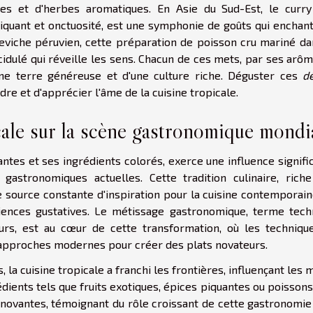
ces et d'herbes aromatiques. En Asie du Sud-Est, le curry
 piquant et onctuosité, est une symphonie de goûts qui enchan
 ceviche péruvien, cette préparation de poisson cru mariné da
 acidulé qui réveille les sens. Chacun de ces mets, par ses arô
'une terre généreuse et d'une culture riche. Déguster ces
dé
e et d'apprécier l'âme de la cuisine tropicale.
icale sur la scène gastronomique mondi
ntes et ses ingrédients colorés, exerce une influence signifi
stronomiques actuelles. Cette tradition culinaire, riche
 source constante d'inspiration pour la cuisine contemporaine
ences gustatives. Le métissage gastronomique, terme tech
rs, est au cœur de cette transformation, où les techniqu
 approches modernes pour créer des plats novateurs.
, la cuisine tropicale a franchi les frontières, influençant les
édients tels que fruits exotiques, épices piquantes ou poissons
innovantes, témoignant du rôle croissant de cette gastronomie