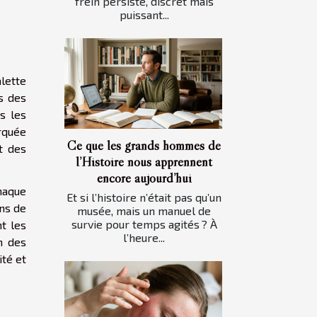
frein persiste, discret mais
puissant...
alette
s des
s les
rquée
Ce que les grands hommes de
t des
l’Histoire nous apprennent
encore aujourd’hui
haque
Et si l’histoire n’était pas qu’un
ons de
musée, mais un manuel de
survie pour temps agités ? À
nt les
l’heure...
n des
ité et