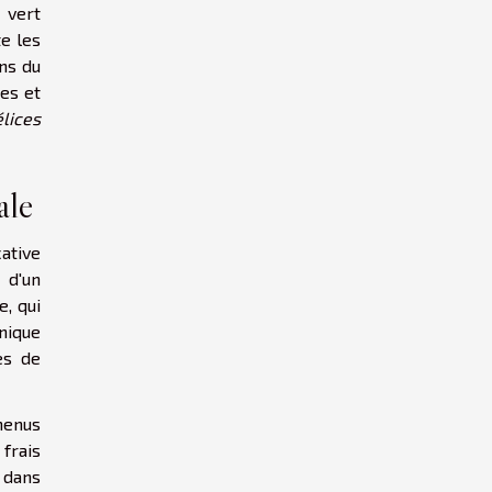
 vert
te les
ns du
mes et
lices
ale
cative
 d'un
, qui
nique
es de
 menus
 frais
 dans