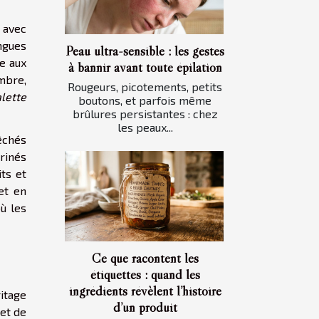
, avec
ngues
Peau ultra-sensible : les gestes
e aux
à bannir avant toute épilation
embre,
Rougeurs, picotements, petits
lette
boutons, et parfois même
brûlures persistantes : chez
les peaux...
êchés
rinés
its et
et en
où les
Ce que racontent les
étiquettes : quand les
ingrédients révèlent l’histoire
ritage
d’un produit
et de