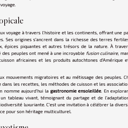
 voyage.
ropicale
ux voyage à travers l'histoire et les continents, offrant une p
s. Ses origines s'ancrent dans la richesse des terres fertile
x, épices piquantes et autres trésors de la nature. À traver
ité des peuples ont mené à une incroyable
fusion culinaire
, ma
cuisson africaines et les produits autochtones d'Amérique e
aux mouvements migratoires et au métissage des peuples. C
ce dans les recettes, les méthodes de cuisson et les associati
'on nomme aujourd'hui la
gastronomie ensoleillée
. En explora
 un tableau vivant, témoignant du partage et de l'adaptatio
odiversité luxuriante. C'est une invitation à célébrer la divers
e pour son héritage multiculturel.
'exotisme