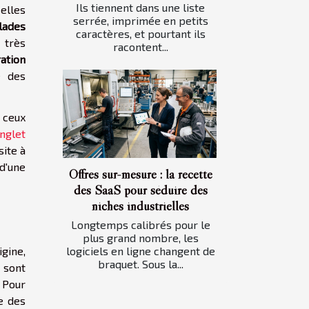
Ils tiennent dans une liste
 elles
serrée, imprimée en petits
llades
caractères, et pourtant ils
 très
racontent...
ation
é des
r ceux
nglet
site à
 d'une
Offres sur-mesure : la recette
des SaaS pour séduire des
niches industrielles
Longtemps calibrés pour le
plus grand nombre, les
gine,
logiciels en ligne changent de
braquet. Sous la...
e sont
 Pour
re des