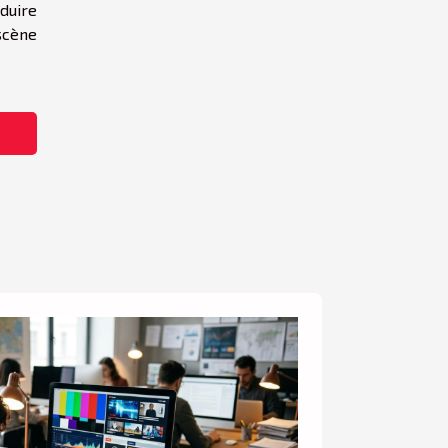
duire
scène