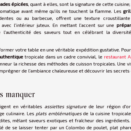
ades épicées
, quant à elles, sont la signature de cette cuisine;
romatique avant même qu'ils ne touchent la flamme. Les
gri
dentes ou au barbecue, offrent une texture croustillante
 avec l'intérieur juteux. En mettant l'accent sur une
prépar
e l'authenticité des saveurs tout en célébrant la diversit
former votre table en une véritable expédition gustative. Pou
authentique
tropicale dans un cadre convivial, le
restaurant A
onneur la richesse des méthodes de cuisson tropicales. Une vi
'imprégner de l'ambiance chaleureuse et découvrir les secrets
as manquer
érigent en véritables
assiettes signature
de leur région d'ori
age culinaire. Les
plats emblématiques
de la cuisine tropical
dites, mêlant saveurs exotiques et fraîcheur des ingrédients.
illé de se laisser tenter par un Colombo de poulet, plat pha