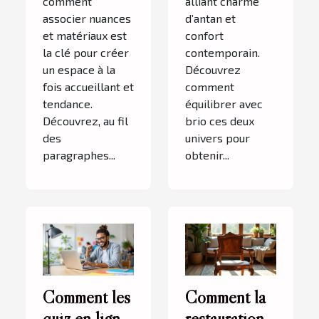
comment
alliant charme
associer nuances
d’antan et
et matériaux est
confort
la clé pour créer
contemporain.
un espace à la
Découvrez
fois accueillant et
comment
tendance.
équilibrer avec
Découvrez, au fil
brio ces deux
des
univers pour
paragraphes...
obtenir...
Comment les
Comment la
quiz en ligne
restauration