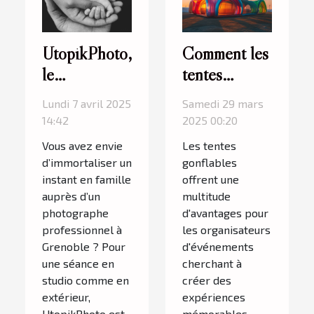
UtopikPhoto,
Comment les
le
tentes
photographe
gonflables
Lundi 7 avril 2025
Samedi 29 mars
que les
peuvent
14:42
2025 00:20
familles
dynamiser
Vous avez envie
Les tentes
adorent à
vos
d’immortaliser un
gonflables
Grenoble
événements
instant en famille
offrent une
auprès d’un
multitude
photographe
d'avantages pour
professionnel à
les organisateurs
Grenoble ? Pour
d'événements
une séance en
cherchant à
studio comme en
créer des
extérieur,
expériences
UtopikPhoto est
mémorables.