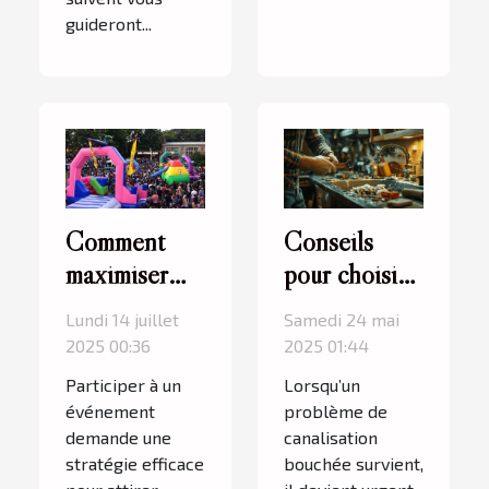
guideront...
Comment
Conseils
maximiser
pour choisir
votre
le meilleur
Lundi 14 juillet
Samedi 24 mai
visibilité avec
service de
2025 00:36
2025 01:44
des
débouchage
Participer à un
Lorsqu’un
structures
de
événement
problème de
gonflables
canalisation
demande une
canalisation
stratégie efficace
bouchée survient,
lors