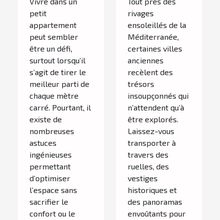
Vivre dans un
Tout près des
petit
rivages
appartement
ensoleillés de la
peut sembler
Méditerranée,
être un défi,
certaines villes
surtout lorsqu’il
anciennes
s’agit de tirer le
recèlent des
meilleur parti de
trésors
chaque mètre
insoupçonnés qui
carré. Pourtant, il
n’attendent qu’à
existe de
être explorés.
nombreuses
Laissez-vous
astuces
transporter à
ingénieuses
travers des
permettant
ruelles, des
d’optimiser
vestiges
l’espace sans
historiques et
sacrifier le
des panoramas
confort ou le
envoûtants pour