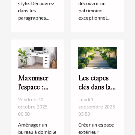
style. Découvrez
découvrir un
dans les
patrimoine
paragraphes...
exceptionnel....
Maximiser
Les étapes
l'espace :
clés dans la
astuces pour
conception
Vendredi 10
Lundi 1
un petit
d'un espace
octobre 2025
septembre 2025
bureau à
extérieur
00:58
05:50
domicile
Aménager un
Créer un espace
bureau à domicile
extérieur