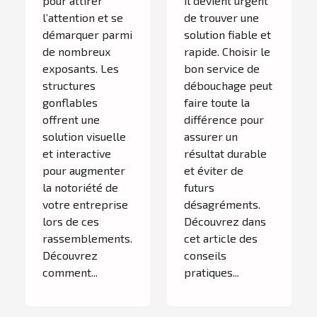
pour attirer
il devient urgent
d'événements
l’attention et se
de trouver une
?
démarquer parmi
solution fiable et
de nombreux
rapide. Choisir le
exposants. Les
bon service de
structures
débouchage peut
gonflables
faire toute la
offrent une
différence pour
solution visuelle
assurer un
et interactive
résultat durable
pour augmenter
et éviter de
la notoriété de
futurs
votre entreprise
désagréments.
lors de ces
Découvrez dans
rassemblements.
cet article des
Découvrez
conseils
comment...
pratiques...