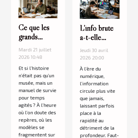
Ce que les
L’info brute
grands
a-t-elle
hommes de
encore une
Mardi 21 juillet
Jeudi 30 avril
l’Histoire
place face à
2026 10:48
2026 20:00
nous
l’analyse
Et si l’histoire
À l’ère du
apprennent
approfondie ?
n’était pas qu’un
numérique,
encore
musée, mais un
l’information
manuel de survie
aujourd’hui
circule plus vite
pour temps
que jamais,
agités ? À l’heure
laissant parfois
où l’on doute des
place à la
repères, où les
rapidité au
modèles se
détriment de la
fragmentent sur
profondeur. Faut-