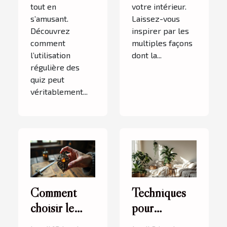
tout en
votre intérieur.
s’amusant.
Laissez-vous
Découvrez
inspirer par les
comment
multiples façons
l’utilisation
dont la...
régulière des
quiz peut
véritablement...
Comment
Techniques
choisir le
pour
meilleur bijou
transformer