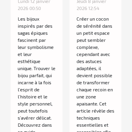
Lundi 12 janvier
Jeudi 8 janvier
inspiré par
un petit
2026 00:50
2026 12:54
une saga
espace en un
Les bijoux
Créer un cocon
épique ?
havre de paix
inspirés par des
de sérénité dans
sagas épiques
un petit espace
fascinent par
peut sembler
leur symbolisme
complexe,
et leur
cependant avec
esthétique
des astuces
unique. Trouver le
adaptées, il
bijou parfait, qui
devient possible
incarne à la fois
de transformer
l’esprit de
chaque recoin en
l’histoire et le
une zone
style personnel,
apaisante. Cet
peut toutefois
article révèle des
s’avérer délicat.
techniques
Découvrez dans
essentielles et
ce guide
accessibles afin