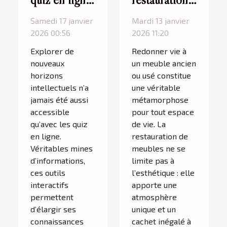
peuvent
de meubles
Samedi 17 janvier
Mardi 13 janvier
enrichir votre
peut
2026 00:56
2026 11:20
culture
transformer
Explorer de
Redonner vie à
générale ?
votre
nouveaux
un meuble ancien
intérieur ?
horizons
ou usé constitue
intellectuels n’a
une véritable
jamais été aussi
métamorphose
accessible
pour tout espace
qu’avec les quiz
de vie. La
en ligne.
restauration de
Véritables mines
meubles ne se
d’informations,
limite pas à
ces outils
l’esthétique : elle
interactifs
apporte une
permettent
atmosphère
d’élargir ses
unique et un
connaissances
cachet inégalé à