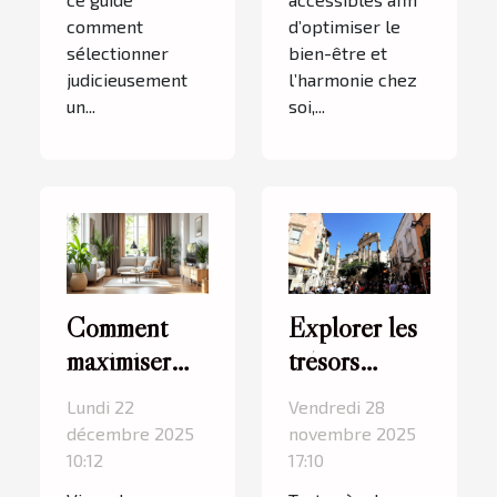
comment
d’optimiser le
sélectionner
bien-être et
judicieusement
l’harmonie chez
un...
soi,...
Comment
Explorer les
maximiser
trésors
l'espace dans
cachés d'une
Lundi 22
Vendredi 28
un petit
ville
décembre 2025
novembre 2025
appartement
ancienne en
10:12
17:10
?
Méditerranée