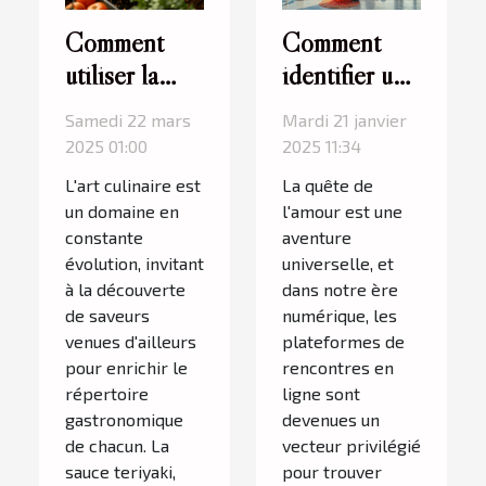
Comment
Comment
utiliser la
identifier une
sauce
plateforme
Samedi 22 mars
Mardi 21 janvier
teriyaki pour
de
2025 01:00
2025 11:34
transformer
rencontres
L'art culinaire est
La quête de
vos plats
musulmanes
un domaine en
l'amour est une
quotidiens
fiable et
constante
aventure
évolution, invitant
universelle, et
sérieuse
à la découverte
dans notre ère
de saveurs
numérique, les
venues d'ailleurs
plateformes de
pour enrichir le
rencontres en
répertoire
ligne sont
gastronomique
devenues un
de chacun. La
vecteur privilégié
sauce teriyaki,
pour trouver