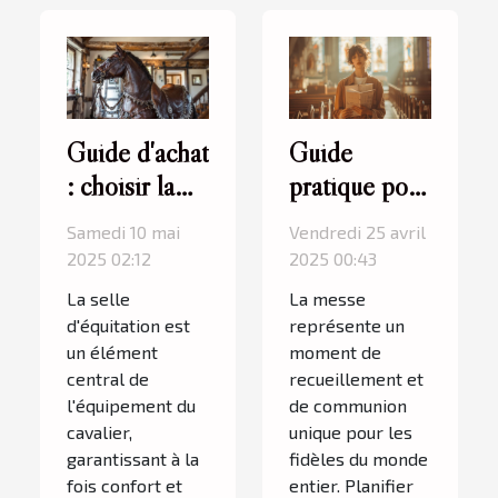
Guide d'achat
Guide
: choisir la
pratique pour
meilleure
planifier
Samedi 10 mai
Vendredi 25 avril
selle
votre visite à
2025 02:12
2025 00:43
d'équitation
la messe
La selle
La messe
selon sa
d'équitation est
représente un
pratique
un élément
moment de
central de
recueillement et
l'équipement du
de communion
cavalier,
unique pour les
garantissant à la
fidèles du monde
fois confort et
entier. Planifier