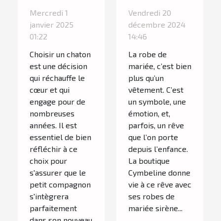
le bon chaton
à Paris 5 :
Mercredi 1
Vendredi 20
dans un
l’élégance
janvier 2025
décembre 2024
élevage
intemporelle
01:22
14:46
spécialisé
signée
Choisir un chaton
La robe de
Cymbeline
est une décision
mariée, c’est bien
qui réchauffe le
plus qu’un
cœur et qui
vêtement. C’est
engage pour de
un symbole, une
nombreuses
émotion, et,
années. Il est
parfois, un rêve
essentiel de bien
que l’on porte
réfléchir à ce
depuis l’enfance.
choix pour
La boutique
s'assurer que le
Cymbeline donne
petit compagnon
vie à ce rêve avec
s'intègrera
ses robes de
parfaitement
mariée sirène...
dans son nouveau