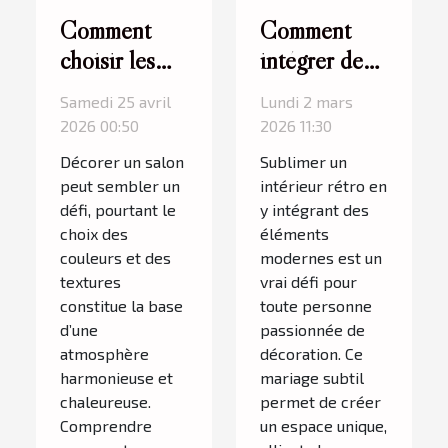
Comment
Comment
choisir les
intégrer des
couleurs et
éléments
Samedi 25 avril
Lundi 2 mars
les textures
modernes
2026 00:50
2026 11:30
pour votre
dans un
Décorer un salon
Sublimer un
salon ?
décor rétro ?
peut sembler un
intérieur rétro en
défi, pourtant le
y intégrant des
choix des
éléments
couleurs et des
modernes est un
textures
vrai défi pour
constitue la base
toute personne
d’une
passionnée de
atmosphère
décoration. Ce
harmonieuse et
mariage subtil
chaleureuse.
permet de créer
Comprendre
un espace unique,