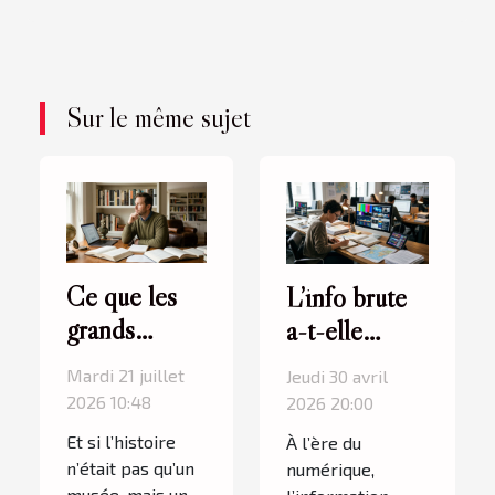
Sur le même sujet
Ce que les
L’info brute
grands
a-t-elle
hommes de
encore une
Mardi 21 juillet
Jeudi 30 avril
l’Histoire
place face à
2026 10:48
2026 20:00
nous
l’analyse
Et si l’histoire
À l’ère du
apprennent
approfondie ?
n’était pas qu’un
numérique,
musée, mais un