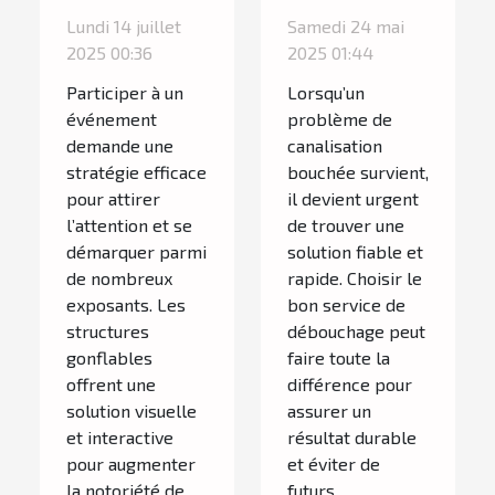
votre
le meilleur
Lundi 14 juillet
Samedi 24 mai
visibilité avec
service de
2025 00:36
2025 01:44
des
débouchage
Participer à un
Lorsqu’un
structures
de
événement
problème de
gonflables
canalisation
demande une
canalisation
stratégie efficace
bouchée survient,
lors
pour attirer
il devient urgent
d'événements
l’attention et se
de trouver une
?
démarquer parmi
solution fiable et
de nombreux
rapide. Choisir le
exposants. Les
bon service de
structures
débouchage peut
gonflables
faire toute la
offrent une
différence pour
solution visuelle
assurer un
et interactive
résultat durable
pour augmenter
et éviter de
la notoriété de
futurs