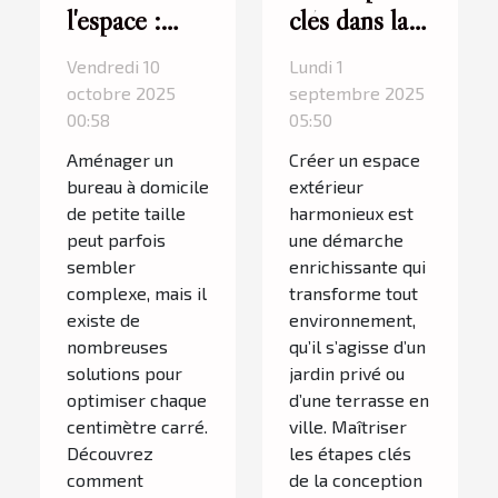
l'espace :
clés dans la
astuces pour
conception
Vendredi 10
Lundi 1
un petit
d'un espace
octobre 2025
septembre 2025
bureau à
extérieur
00:58
05:50
domicile
Aménager un
Créer un espace
bureau à domicile
extérieur
de petite taille
harmonieux est
peut parfois
une démarche
sembler
enrichissante qui
complexe, mais il
transforme tout
existe de
environnement,
nombreuses
qu’il s’agisse d’un
solutions pour
jardin privé ou
optimiser chaque
d’une terrasse en
centimètre carré.
ville. Maîtriser
Découvrez
les étapes clés
comment
de la conception