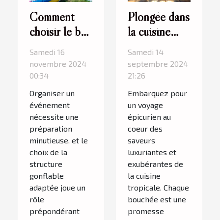
Comment
Plongée dans
choisir le bon
la cuisine
type de
tropicale :
Samedi 16
Samedi 14
structure
une odyssée
novembre 2024
septembre 2024
gonflable
culinaire
00:34
21:26
pour votre
unique
Organiser un
Embarquez pour
événement ?
événement
un voyage
nécessite une
épicurien au
préparation
coeur des
minutieuse, et le
saveurs
choix de la
luxuriantes et
structure
exubérantes de
gonflable
la cuisine
adaptée joue un
tropicale. Chaque
rôle
bouchée est une
prépondérant
promesse