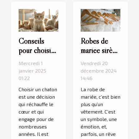
Conseils
Robes de
pour choisir
mariée sirène
le bon chaton
à Paris 5 :
Mercredi 1
Vendredi 20
dans un
l’élégance
janvier 2025
décembre 2024
élevage
intemporelle
01:22
14:46
spécialisé
signée
Choisir un chaton
La robe de
Cymbeline
est une décision
mariée, c’est bien
qui réchauffe le
plus qu’un
cœur et qui
vêtement. C’est
engage pour de
un symbole, une
nombreuses
émotion, et,
années. Il est
parfois, un rêve