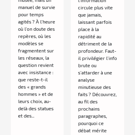
encore
l’information
manuel de survie
aujourd’hui
circule plus vite
pour temps
que jamais,
agités ? À l’heure
laissant parfois
où l’on doute des
place à la
repères, où les
rapidité au
modèles se
détriment de la
fragmentent sur
profondeur. Faut-
les réseaux, la
il privilégier l’info
question revient
brute ou
avec insistance :
s’attarder à une
que reste-t-il
analyse
des « grands
minutieuse des
hommes » et de
faits ? Découvrez,
leurs choix, au-
au fil des
delà des statues
prochains
et des...
paragraphes,
pourquoi ce
débat mérite