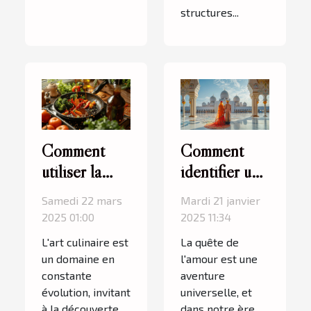
structures...
Comment
Comment
utiliser la
identifier une
sauce
plateforme
Samedi 22 mars
Mardi 21 janvier
teriyaki pour
de
2025 01:00
2025 11:34
transformer
rencontres
L'art culinaire est
La quête de
vos plats
musulmanes
un domaine en
l'amour est une
quotidiens
fiable et
constante
aventure
évolution, invitant
universelle, et
sérieuse
à la découverte
dans notre ère