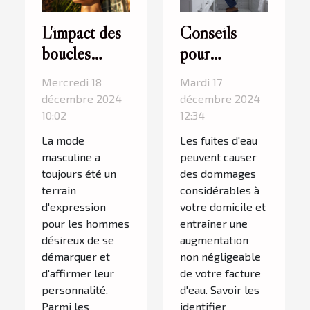
L'impact des
Conseils
boucles
pour
d'oreilles sur
identifier et
Mercredi 18
Mardi 17
l'image
réparer les
décembre 2024
décembre 2024
personnelle
fuites d'eau
10:02
12:34
des hommes
efficacement
La mode
Les fuites d'eau
masculine a
peuvent causer
toujours été un
des dommages
terrain
considérables à
d'expression
votre domicile et
pour les hommes
entraîner une
désireux de se
augmentation
démarquer et
non négligeable
d'affirmer leur
de votre facture
personnalité.
d'eau. Savoir les
Parmi les
identifier