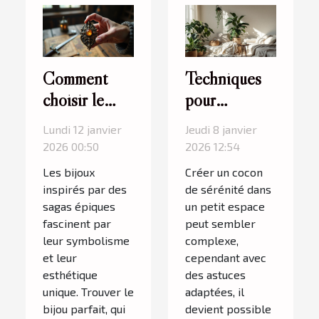
Comment
Techniques
choisir le
pour
meilleur bijou
transformer
Lundi 12 janvier
Jeudi 8 janvier
inspiré par
un petit
2026 00:50
2026 12:54
une saga
espace en un
Les bijoux
Créer un cocon
épique ?
havre de paix
inspirés par des
de sérénité dans
sagas épiques
un petit espace
fascinent par
peut sembler
leur symbolisme
complexe,
et leur
cependant avec
esthétique
des astuces
unique. Trouver le
adaptées, il
bijou parfait, qui
devient possible