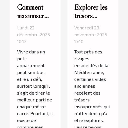
Comment
Explorer les
maximiser
trésors
l'espace dans
cachés d'une
Lundi 22
Vendredi 28
un petit
ville
décembre 2025
novembre 2025
appartement
ancienne en
10:12
17:10
?
Méditerranée
Vivre dans un
Tout près des
petit
rivages
appartement
ensoleillés de la
peut sembler
Méditerranée,
être un défi,
certaines villes
surtout lorsqu’il
anciennes
s’agit de tirer le
recèlent des
meilleur parti de
trésors
chaque mètre
insoupçonnés qui
carré. Pourtant, il
n’attendent qu’à
existe de
être explorés.
nombreuses
Laissez-vous