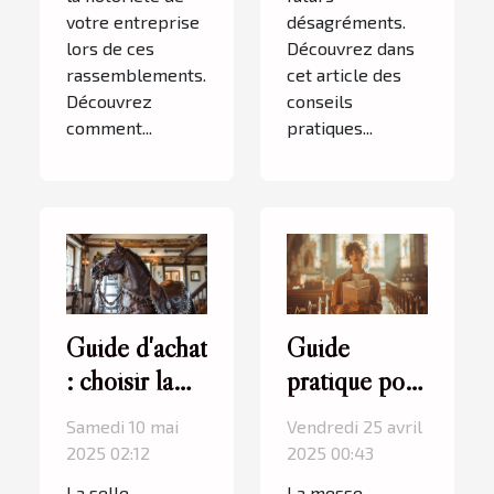
votre entreprise
désagréments.
lors de ces
Découvrez dans
rassemblements.
cet article des
Découvrez
conseils
comment...
pratiques...
Guide d'achat
Guide
: choisir la
pratique pour
meilleure
planifier
Samedi 10 mai
Vendredi 25 avril
selle
votre visite à
2025 02:12
2025 00:43
d'équitation
la messe
La selle
La messe