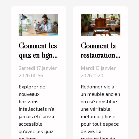
Comment les
Comment la
quiz en ligne
restauration
peuvent
de meubles
Samedi 17 janvier
Mardi 13 janvier
enrichir votre
peut
2026 00:56
2026 11:20
culture
transformer
Explorer de
Redonner vie à
générale ?
votre
nouveaux
un meuble ancien
intérieur ?
horizons
ou usé constitue
intellectuels n’a
une véritable
jamais été aussi
métamorphose
accessible
pour tout espace
qu’avec les quiz
de vie. La
en ligne.
restauration de