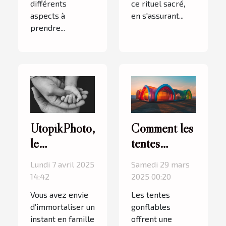
différents
ce rituel sacré,
aspects à
en s'assurant...
prendre...
UtopikPhoto,
Comment les
le
tentes
photographe
gonflables
Lundi 7 avril 2025
Samedi 29 mars
que les
peuvent
14:42
2025 00:20
familles
dynamiser
Vous avez envie
Les tentes
adorent à
vos
d’immortaliser un
gonflables
Grenoble
événements
instant en famille
offrent une