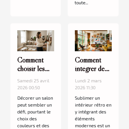
toute...
Comment
Comment
choisir les
intégrer des
couleurs et
éléments
Samedi 25 avril
Lundi 2 mars
les textures
modernes
2026 00:50
2026 11:30
pour votre
dans un
Décorer un salon
Sublimer un
salon ?
décor rétro ?
peut sembler un
intérieur rétro en
défi, pourtant le
y intégrant des
choix des
éléments
couleurs et des
modernes est un