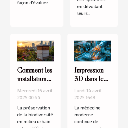
façon d'évaluer...
en dévoilant
leurs...
Comment les
Impression
installations
3D dans le
de ruches
secteur
Mercredi 16 avril
Lundi 14 avril
urbaines
médical
2025 00:44
2025 16:18
favorisent la
applications
La préservation
La médecine
biodiversité
prometteuses
de la biodiversité
moderne
en milieu
et impact sur
en milieu urbain
continue de