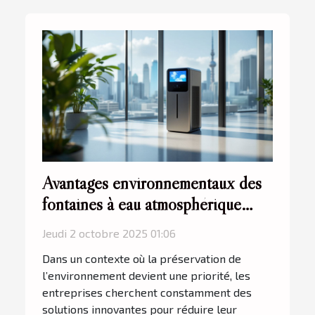
Avantages environnementaux des
fontaines à eau atmosphérique
pour les entreprises
Jeudi 2 octobre 2025 01:06
Dans un contexte où la préservation de
l’environnement devient une priorité, les
entreprises cherchent constamment des
solutions innovantes pour réduire leur