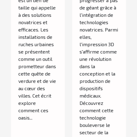
est un défi de
progresser à pas
urbain
la fabrication
taille qui appelle
de géant grâce à
de prothèses
à des solutions
l'intégration de
novatrices et
technologies
efficaces. Les
novatrices. Parmi
installations de
elles,
ruches urbaines
l'impression 3D
se présentent
s'affirme comme
comme un outil
une révolution
prometteur dans
dans la
cette quête de
conception et la
verdure et de vie
production de
au cœur des
dispositifs
villes. Cet écrit
médicaux.
explore
Découvrez
comment ces
comment cette
oasis...
technologie
bouleverse le
secteur de la