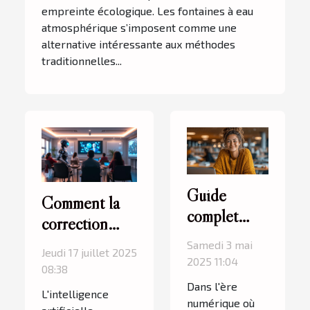
empreinte écologique. Les fontaines à eau
atmosphérique s’imposent comme une
alternative intéressante aux méthodes
traditionnelles...
Guide
Comment la
complet
correction
pour
automatique
Samedi 3 mai
Jeudi 17 juillet 2025
débutants
2025 11:04
par IA
08:38
sur
transforme-t-
Dans l'ère
L'intelligence
l'utilisation
numérique où
elle