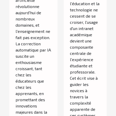
artificielle
d'un intranet
l'éducation et la
l'enseignement
révolutionne
technologie ne
académique
aujourd'hui de
?
cessent de se
nombreux
croiser, l'usage
domaines, et
d'un intranet
l'enseignement ne
académique
fait pas exception.
devient une
La correction
composante
automatique par IA
centrale de
suscite un
l'expérience
enthousiasme
étudiante et
croissant, tant
professorale.
chez les
Cet écrit vise à
éducateurs que
guider les
chez les
novices à
apprenants, en
travers la
promettant des
complexité
innovations
apparente de
majeures dans la
ces systèmes