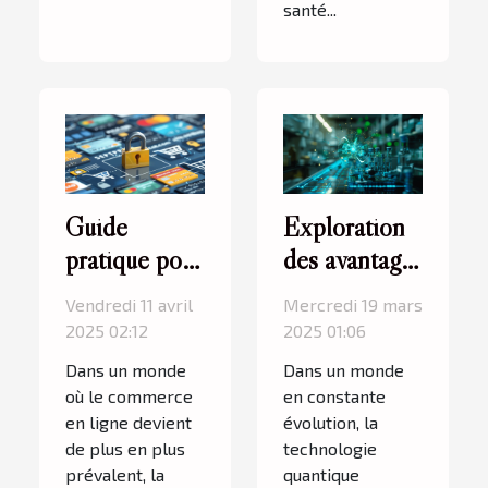
santé...
Guide
Exploration
pratique pour
des avantages
sécuriser vos
de la
Vendredi 11 avril
Mercredi 19 mars
paiements
technologie
2025 02:12
2025 01:06
lors des
quantique
Dans un monde
Dans un monde
achats en
pour l'avenir
où le commerce
en constante
ligne
en ligne devient
évolution, la
de plus en plus
technologie
prévalent, la
quantique