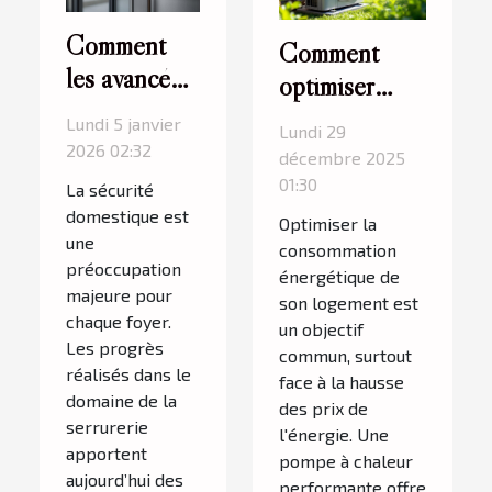
Comment
Comment
les avancées
optimiser
en serrurerie
votre
Lundi 5 janvier
Lundi 29
augmentent-
consommation
2026 02:32
décembre 2025
elles la
énergétique
01:30
La sécurité
sécurité
avec une
domestique est
Optimiser la
domestique ?
une
pompe à
consommation
préoccupation
énergétique de
chaleur
majeure pour
son logement est
efficace ?
chaque foyer.
un objectif
Les progrès
commun, surtout
réalisés dans le
face à la hausse
domaine de la
des prix de
serrurerie
l'énergie. Une
apportent
pompe à chaleur
aujourd’hui des
performante offre