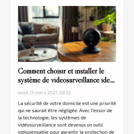
Comment choisir et installer le
système de vidéosurveillance idéal
pour votre domicile
Jeudi 13 mars 2025 09:32
La sécurité de votre domicile est une priorité
qui ne saurait être négligée. Avec l'essor de
la technologie, les systèmes de
vidéosurveillance sont devenus un outil
indispensable pour garantir la protection de