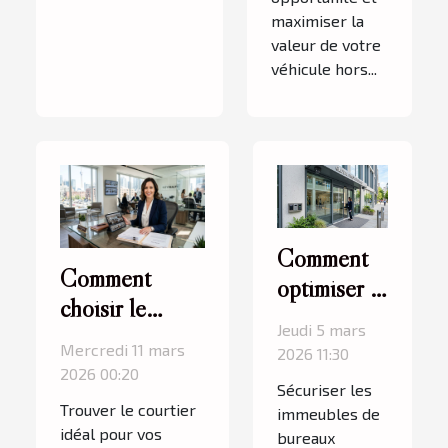
maximiser la
valeur de votre
véhicule hors...
Comment
Comment
optimiser la
choisir le
sécurité
Jeudi 5 mars
courtier idéal
dans les
Mercredi 11 mars
2026 11:30
pour vos
immeubles
2026 00:20
Sécuriser les
investissements
de bureaux
Trouver le courtier
immeubles de
immobiliers ?
?
idéal pour vos
bureaux