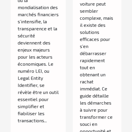
où la
voiture peut
?
mondialisation des
sembler
marchés financiers
complexe, mais
s’intensifie, la
il existe des
transparence et la
solutions
sécurité
efficaces pour
deviennent des
s’en
enjeux majeurs
débarrasser
pour les acteurs
rapidement
économiques. Le
tout en
numéro LEI, ou
obtenant un
Legal Entity
rachat
Identifier, se
immédiat. Ce
révèle être un outil
guide détaille
essentiel pour
les démarches
simplifier et
à suivre pour
fiabiliser les
transformer ce
transactions...
souci en
opportunité et