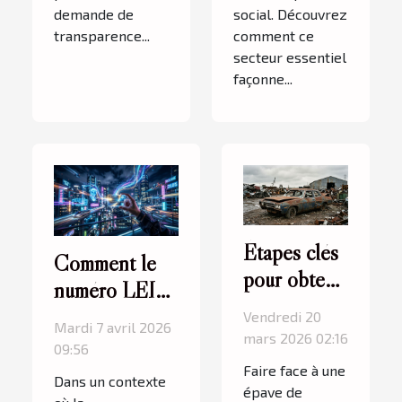
demande de
social. Découvrez
transparence...
comment ce
secteur essentiel
façonne...
Étapes clés
Comment le
pour obtenir
numéro LEI
un rachat
facilite les
Vendredi 20
Mardi 7 avril 2026
immédiat de
mars 2026 02:16
transactions
09:56
votre épave
financières
Faire face à une
Dans un contexte
épave de
internationales