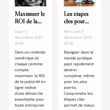
Maximiser le
Les étapes
ROI de la
clés pour
publicité en
naviguer
Jeudi 11
Mercredi 3
ligne avec un
efficacement
décembre 2025
décembre 2025
budget limité
dans le
19:34
00:38
monde
Dans un contexte
Naviguer dans le
juridique
numérique où
monde juridique
chaque centime
peut rapidement
compte,
devenir
maximiser le ROI
complexe, même
de la publicité en
pour les plus
ligne relève
avertis.
d’une démarche
Comprendre les
essentielle pour
étapes clés
toute entreprise
permet de mieux