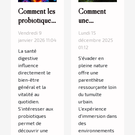
Comment les
Comment
probiotiques
une
améliorent-
immersion en
Vendredi 9
Lundi 15
ils la
pleine nature
janvier 2026 11:04
décembre 2025
digestion
transforme-t-
01:12
La santé
quotidienne ?
elle notre
digestive
S'évader en
quotidien ?
influence
pleine nature
directement le
offre une
bien-être
parenthèse
général et la
ressourçante loin
vitalité au
du tumulte
quotidien.
urbain.
S’intéresser aux
L'expérience
probiotiques
d'immersion dans
permet de
des
découvrir une
environnements