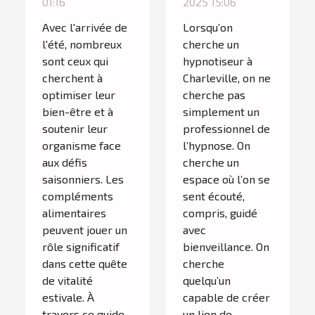
01:16
2025 15:06
pour l'été
Avec l'arrivée de
Lorsqu’on
l'été, nombreux
cherche un
sont ceux qui
hypnotiseur à
cherchent à
Charleville, on ne
optimiser leur
cherche pas
bien-être et à
simplement un
soutenir leur
professionnel de
organisme face
l’hypnose. On
aux défis
cherche un
saisonniers. Les
espace où l’on se
compléments
sent écouté,
alimentaires
compris, guidé
peuvent jouer un
avec
rôle significatif
bienveillance. On
dans cette quête
cherche
de vitalité
quelqu’un
estivale. À
capable de créer
travers ce guide,
un lien de