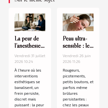
La peur de
Peau ultra-
l’anesthésie
sensible : les
freine-t-elle
gestes à
Vendredi 31 juillet
Vendredi 26 juin
l’accès à la
bannir avant
2026 10:24
2026 11:26
chirurgie
toute
À l’heure où les
Rougeurs,
plastique ?
épilation
interventions
picotements,
esthétiques se
petits boutons, et
banalisent, un
parfois même
frein persiste,
brûlures
discret mais
persistantes :
puissant : la peur
chez les peaux