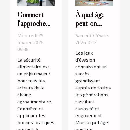
Comment
À quel âge
l'approche
peut-on
HACCP
initier les
Mercredi 25
Samedi 7 février
renforce-t-
enfants aux
février 2026
2026 10:12
elle la
jeux
09:36
Les jeux
sécurité
d'évasion ?
La sécurité
d’évasion
alimentaire ?
alimentaire est
connaissent un
un enjeu majeur
succès
pour tous les
grandissant
acteurs de la
auprès de toutes
chaîne
les générations,
agroalimentaire.
suscitant
Connaître et
curiosité et
appliquer les
engouement.
bonnes pratiques
Mais à quel âge
permet de
peut-on