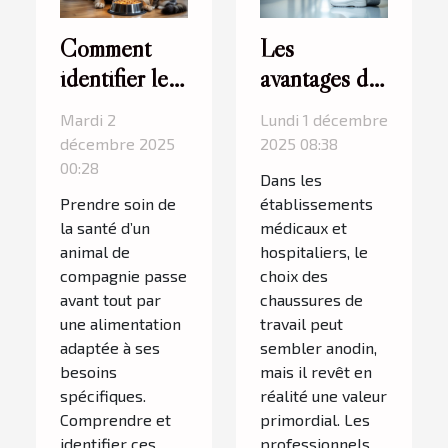
Comment
Les
identifier les
avantages des
besoins
sabots en
Mardi 2
Lundi 1 décembre
nutritionnels
milieux
décembre 2025
2025 08:38
de votre
médicaux et
00:28
Dans les
animal de
hospitaliers
Prendre soin de
établissements
compagnie ?
la santé d’un
médicaux et
animal de
hospitaliers, le
compagnie passe
choix des
avant tout par
chaussures de
une alimentation
travail peut
adaptée à ses
sembler anodin,
besoins
mais il revêt en
spécifiques.
réalité une valeur
Comprendre et
primordial. Les
identifier ces
professionnels