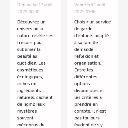
ingrédients
service de
Dimanche 17 août
Vendredi 1 août
naturels dans
garde
2025 00:30
2025 01:36
les
d'enfants
Découvrez un
Choisir un service
cosmétiques
pour votre
univers où la
de garde
écologiques
famille ?
nature révèle ses
d’enfants adapté
trésors pour
à sa famille
sublimer la
demande
beauté au
réflexion et
quotidien. Les
organisation.
cosmétiques
Entre les
écologiques,
différentes
riches en
options
ingrédients
disponibles et
naturels, cachent
les critères à
de nombreux
prendre en
mystères
compte, il n’est
souvent
pas toujours
méconnus du
évident de s’y