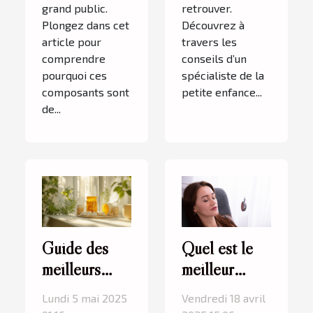
grand public.
retrouver.
Plongez dans cet
Découvrez à
article pour
travers les
comprendre
conseils d’un
pourquoi ces
spécialiste de la
composants sont
petite enfance...
de...
Guide des
Quel est le
meilleurs
meilleur
compléments
hypnotiseur à
Lundi 5 mai 2025
Vendredi 18 avril
alimentaires
Charleville ?