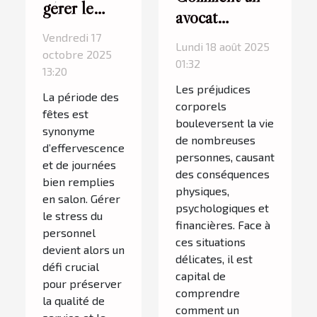
gérer le
avocat
stress du
spécialisé en
Vendredi 17
personnel
Lundi 18 août 2025
octobre 2025
préjudices
01:32
en salon
13:20
corporels
durant les
Les préjudices
La période des
maximise-t-il
corporels
fêtes ?
fêtes est
les
bouleversent la vie
synonyme
de nombreuses
indemnisations
d’effervescence
personnes, causant
?
et de journées
des conséquences
bien remplies
physiques,
en salon. Gérer
psychologiques et
le stress du
financières. Face à
personnel
ces situations
devient alors un
délicates, il est
défi crucial
capital de
pour préserver
comprendre
la qualité de
comment un